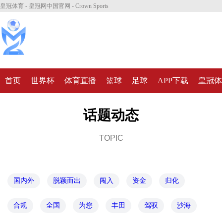
皇冠体育 - 皇冠网中国官网 - Crown Sports
首页
世界杯
体育直播
篮球
足球
APP下载
皇冠体
话题动态
TOPIC
国内外
脱颖而出
闯入
资金
归化
合规
全国
为您
丰田
驾驭
沙海