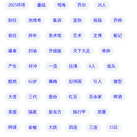
2025环塔
鏖战
驾海
乔尔
26人
卸任
杰维奇
集训
篮协
祝福
乔帅
前往
跨年
美术馆
艺术
文博
船记
爆泰
归渝
升级版
天下大足
将帅
产生
对冲
一流
拉满
6人
低头
黯然
62岁
佩梅
彭伟国
引入
微型
大变
三代
股份
红豆
百余家
啤酒
美股
隔夜
新东方
陈行甲
郑重
聘请
俞敏
大跌
四连
三连
15日