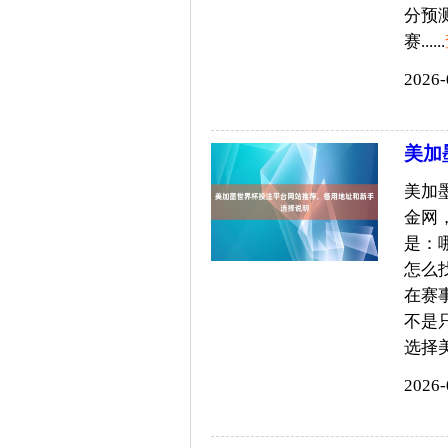
分预
赛......
2026-
美加
美加
金网
是：
怎么
在赛
不是
选择美..
2026-