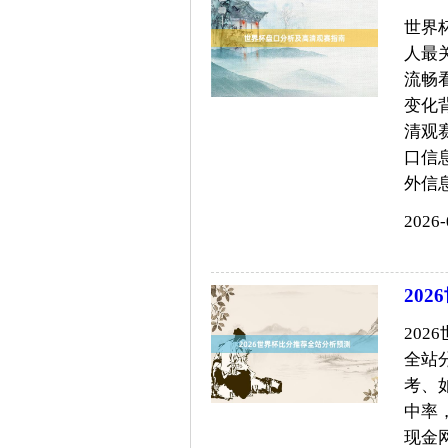
世界
人最
流畅
变化
清观
口信
外信息，
2026-
20
20
全站
考、
中率
现金