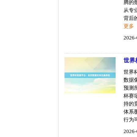
腾的
从专
背后的
更多
2026-
世界
世界
数据
预测
杯赛
持的
体系
行为可以
2026-