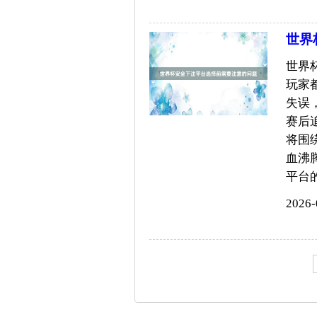
世界
世界
玩家
失误
赛后
将围
血沸
平台的第
2026-