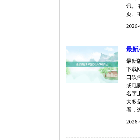
讯。
页、主流
2026-
最新
最新
下载
口软
或电
名字
大多
看，这..
2026-