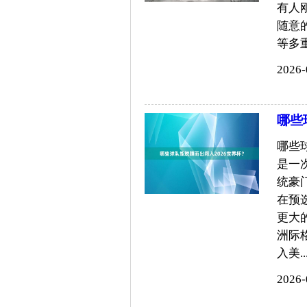
有人
随意
等多重
2026-
哪些
哪些
是一
统豪
在预
更大
洲际
入美....
2026-