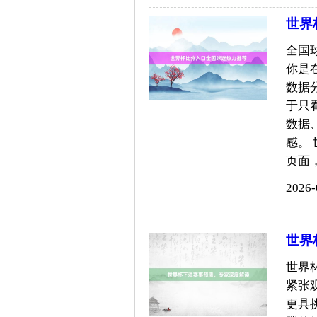
世界
全国
你是
数据
于只
数据
感。
页面，而
2026-
世界
世界
紧张
更具