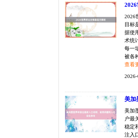
20
202
目标
据使
术统
每一
被各
查看
2026-
美加
美加
户最
稳定
注入