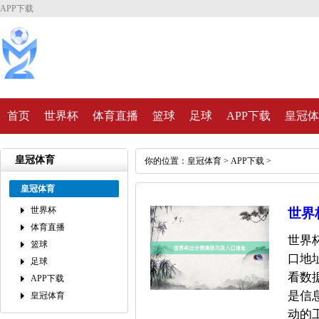
APP下载
首页
世界杯
体育直播
篮球
足球
APP下载
皇冠体
皇冠体育
你的位置：
皇冠体育
>
APP下载
>
皇冠体育
世界杯
世界
体育直播
世界
篮球
口地
足球
看数
APP下载
是信
皇冠体育
动的