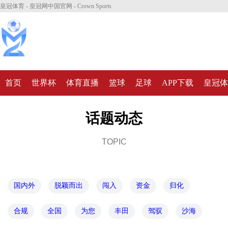
皇冠体育 - 皇冠网中国官网 - Crown Sports
首页
世界杯
体育直播
篮球
足球
APP下载
皇冠体
话题动态
TOPIC
国内外
脱颖而出
闯入
资金
归化
合规
全国
为您
丰田
驾驭
沙海