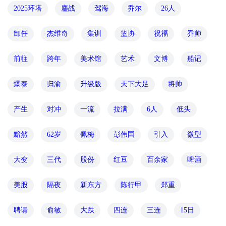
2025环塔
鏖战
驾海
乔尔
26人
卸任
杰维奇
集训
篮协
祝福
乔帅
前往
跨年
美术馆
艺术
文博
船记
爆泰
归渝
升级版
天下大足
将帅
产生
对冲
一流
拉满
6人
低头
黯然
62岁
佩梅
彭伟国
引入
微型
大变
三代
股份
红豆
百余家
啤酒
美股
隔夜
新东方
陈行甲
郑重
聘请
俞敏
大跌
四连
三连
15日