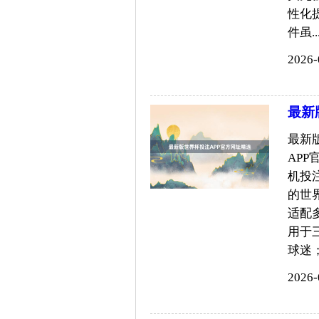
性化
件虽....
2026-
最新
最新
AP
机投
的世
适配
用于
球迷；..
2026-