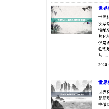
世界
世界
次聚
谁绝
片化
仅是
临现
从......
2026-
世界
世界
是新
中做