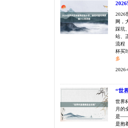
20
20
网，
踩坑
站、
流程
杯买球
多
2026-
“世
世界
月的
是—
是抱