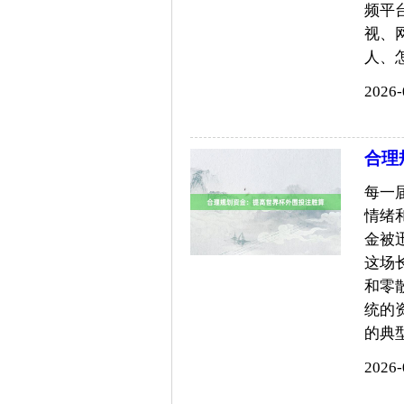
频平
视、
人、怎么
2026-
合理
每一
情绪
金被
这场
和零
统的
的典型误
2026-